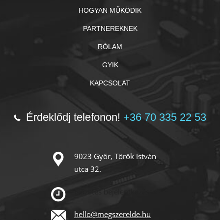
HOGYAN MŰKÖDIK
PARTNEREKNEK
RÓLAM
GYIK
KAPCSOLAT
Érdeklődj telefonon!
+36 70 335 22 53
9023 Győr, Török István
utca 32.
Előzetes bejelentkezéssel!
hello@megszerelde.hu