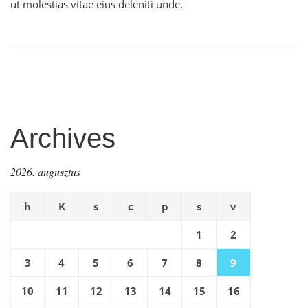
ut molestias vitae eius deleniti unde.
Archives
2026. augusztus
h
K
s
c
p
s
v
1
2
3
4
5
6
7
8
9
10
11
12
13
14
15
16