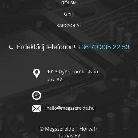
RÓLAM
GYIK
KAPCSOLAT
Érdeklődj telefonon!
+36 70 335 22 53
9023 Győr, Török István
utca 32.
Előzetes bejelentkezéssel!
hello@megszerelde.hu
© Megszerelde | Horváth
Tamás EV