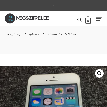
0
Kezdőlap
iphone
iPhone 5s 16 Silver
/
/